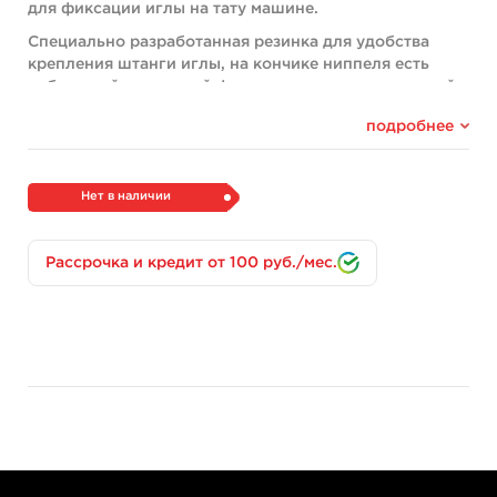
для фиксации иглы на тату машине.
Специально разработанная резинка для удобства
крепления штанги иглы, на кончике ниппеля есть
небольшой резиновый фиксатор – защелка, который
держит иглу плотнее и надежней в отличие от
подробнее
обычного ниппеля.
Диаметр под дужку штанги: 0,4см
Подходят под любой тип татуировочных игл.
Нет в наличии
Тип жесткости: мягкий.
Рассрочка и кредит от 100 руб./мес.
Цвет: оранжевый.
В упаковке: 50шт.