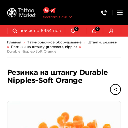
Доставка: Сочи
0
0
Главная
»
Татуировочное оборудование
»
Штанги, резинки
»
Резинки на штангу grommets, nipples
»
Колпачки, подставки, миксеры для краски
Трансферная бумага и принадлежности
Резинки на штангу grommets, nipples
Резинки-держатели штанги, бандажные
Durable Nipples-Soft Orange
Резинка на штангу Durable
Nipples-Soft Orange